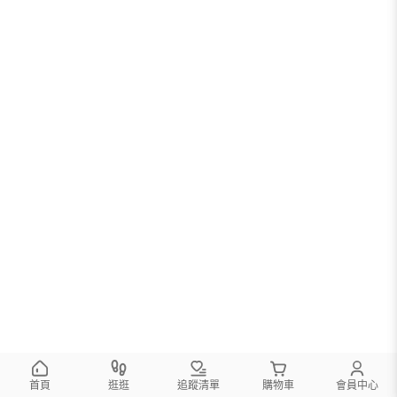
首頁
逛逛
追蹤清單
購物車
會員中心