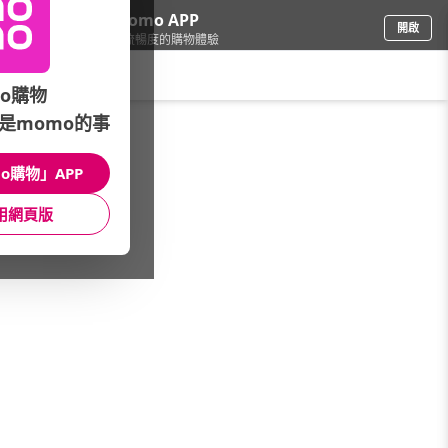
下載momo APP
開啟
給你3倍流暢度的購物體驗
請輸入搜尋關鍵字
o購物
是momo的事
品牌旗艦
/
KEYWAY 聯府
/
洗曬用品
/
洗衣籃
o購物」APP
館長推薦
月銷量
新上市
價格
評價
用網頁版
很抱歉，沒有篩選到符合條件的商品
您可以調整篩選條件試試看