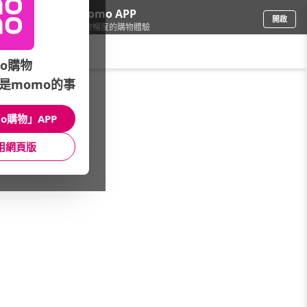
下載momo APP
開啟
給你3倍流暢度的購物體驗
請輸入搜尋關鍵字
o購物
是momo的事
品牌旗艦
/
VICTOR 勝利體育
/
限量聯名
o購物」APP
館長推薦
月銷量
新上市
價格
評價
用網頁版
很抱歉，沒有篩選到符合條件的商品
您可以調整篩選條件試試看