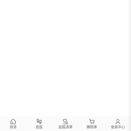
首頁
逛逛
追蹤清單
購物車
會員中心