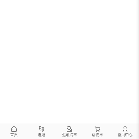
首頁
逛逛
追蹤清單
購物車
會員中心