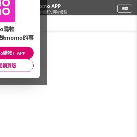
下載momo APP
開啟
給你3倍流暢度的購物體驗
請輸入搜尋關鍵字
o購物
是momo的事
母嬰玩具
/
嬰童紙尿褲
/
幫寶適
/
本月主打活動
o購物」APP
館長推薦
月銷量
新上市
價格
評價
用網頁版
很抱歉，沒有篩選到符合條件的商品
您可以調整篩選條件試試看