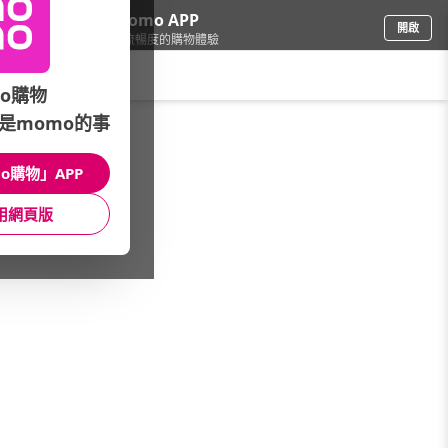
下載momo APP
開啟
給你3倍流暢度的購物體驗
請輸入搜尋關鍵字
o購物
是momo的事
母嬰玩具
/
玩具
/
體能玩具
/
大型運動玩具
o購物」APP
館長推薦
月銷量
新上市
價格
評價
用網頁版
很抱歉，沒有篩選到符合條件的商品
您可以調整篩選條件試試看