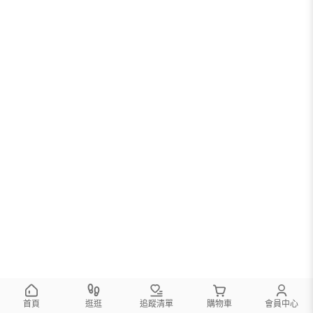
首頁
逛逛
追蹤清單
購物車
會員中心