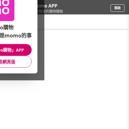
下載momo APP
開啟
給你3倍流暢度的購物體驗
請輸入搜尋關鍵字
o購物
是momo的事
母嬰玩具
/
玩具
/
精選品牌
/
美泰兒
o購物」APP
館長推薦
月銷量
新上市
價格
評價
用網頁版
很抱歉，沒有篩選到符合條件的商品
您可以調整篩選條件試試看