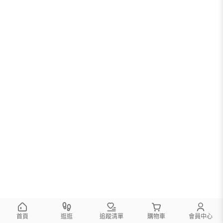
首頁
逛逛
追蹤清單
購物車
會員中心