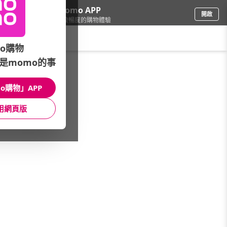
下載momo APP
開啟
給你3倍流暢度的購物體驗
請輸入搜尋關鍵字
o購物
是momo的事
母嬰玩具
/
成人紙尿褲
/
來復易
/
尿片
o購物」APP
館長推薦
月銷量
新上市
價格
評價
用網頁版
很抱歉，沒有篩選到符合條件的商品
您可以調整篩選條件試試看