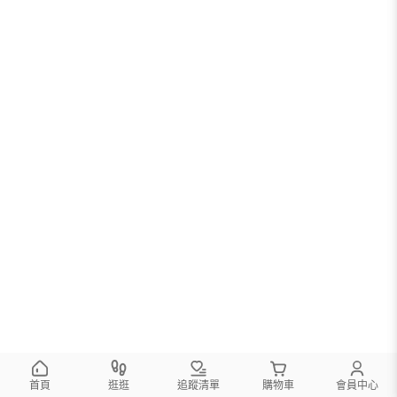
首頁
逛逛
追蹤清單
購物車
會員中心