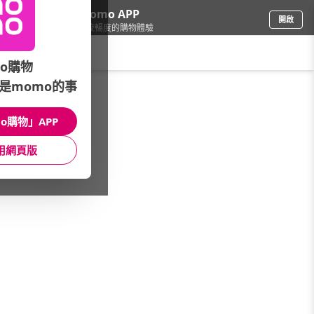
下載momo APP
開啟
給你3倍流暢度的購物體驗
請輸入搜尋關鍵字
o購物
是momo的事
母嬰玩具
/
成人紙尿褲
/
紙尿褲褲型
o購物」APP
館長推薦
月銷量
新上市
價格
評價
用網頁版
很抱歉，沒有篩選到符合條件的商品
您可以調整篩選條件試試看