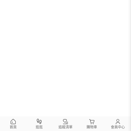
首頁
逛逛
追蹤清單
購物車
會員中心