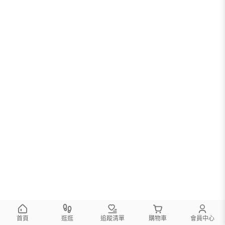
首頁
逛逛
追蹤清單
購物車
會員中心