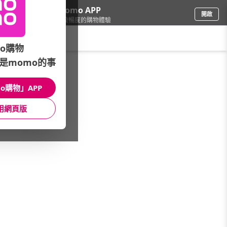
下載momo APP
開啟
給你3倍流暢度的購物體驗
請輸入搜尋關鍵字
o購物
是momo的事
母嬰玩具
/
成人紙尿褲
/
館長推薦
o購物」APP
館長推薦
月銷量
新上市
價格
評價
用網頁版
很抱歉，沒有篩選到符合條件的商品
您可以調整篩選條件試試看