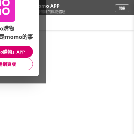
下載momo APP
開啟
給你3倍流暢度的購物體驗
請輸入搜尋關鍵字
o購物
是momo的事
母嬰玩具
/
童裝
/
Baby(新生兒~100cm)
/
童內衣褲
o購物」APP
館長推薦
月銷量
新上市
價格
評價
用網頁版
很抱歉，沒有篩選到符合條件的商品
您可以調整篩選條件試試看