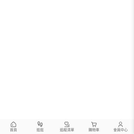
首頁
逛逛
追蹤清單
購物車
會員中心