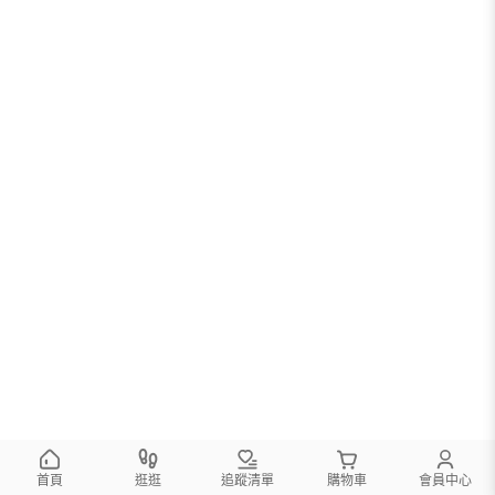
首頁
逛逛
追蹤清單
購物車
會員中心