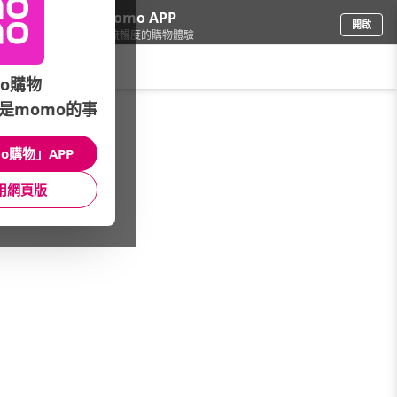
下載momo APP
開啟
給你3倍流暢度的購物體驗
請輸入搜尋關鍵字
o購物
是momo的事
母嬰玩具
/
童裝
/
專櫃品牌
/
Kangol
o購物」APP
館長推薦
月銷量
新上市
價格
評價
用網頁版
很抱歉，沒有篩選到符合條件的商品
您可以調整篩選條件試試看