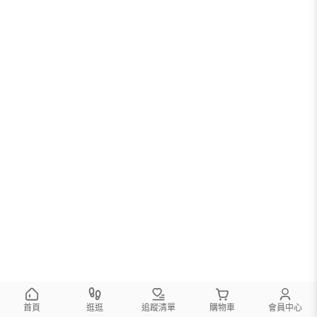
首頁
逛逛
追蹤清單
購物車
會員中心