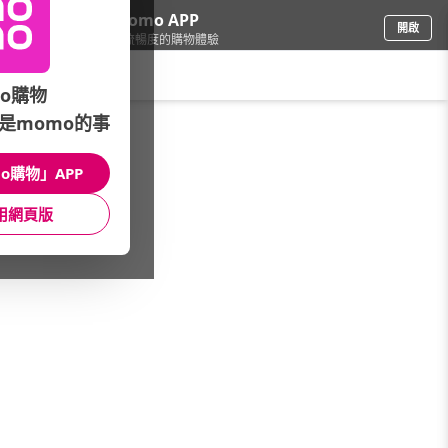
下載momo APP
開啟
給你3倍流暢度的購物體驗
請輸入搜尋關鍵字
o購物
是momo的事
母嬰玩具
/
嬰幼兒寢具/哺乳枕
/
主打活動
/
Hoppetta▼日本六層紗
o購物」APP
館長推薦
月銷量
新上市
價格
評價
用網頁版
很抱歉，沒有篩選到符合條件的商品
您可以調整篩選條件試試看