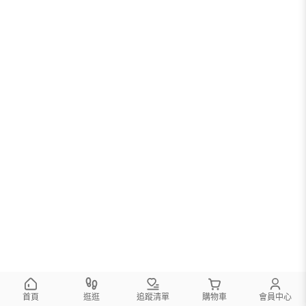
首頁
逛逛
追蹤清單
購物車
會員中心