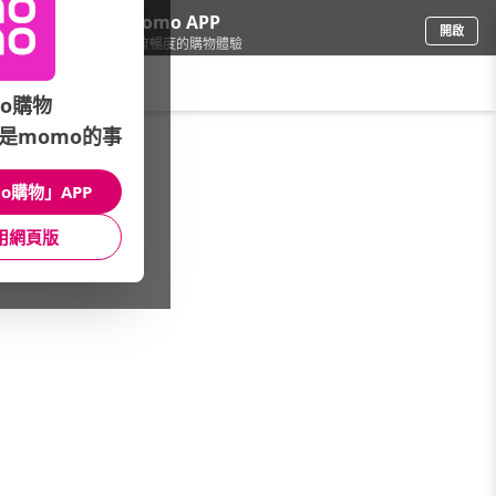
下載momo APP
開啟
給你3倍流暢度的購物體驗
請輸入搜尋關鍵字
o購物
是momo的事
母嬰玩具
/
兒童成長傢俱
/
品牌總覽
/
SingBee欣美
o購物」APP
館長推薦
月銷量
新上市
價格
評價
用網頁版
很抱歉，沒有篩選到符合條件的商品
您可以調整篩選條件試試看