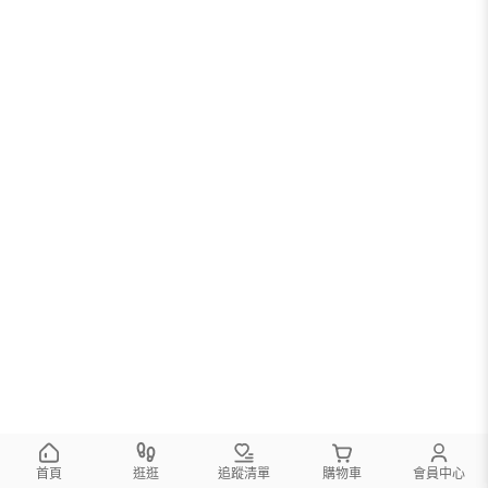
首頁
逛逛
追蹤清單
購物車
會員中心