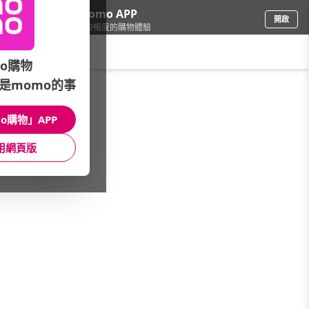
下載momo APP
開啟
給你3倍流暢度的購物體驗
請輸入搜尋關鍵字
o購物
是momo的事
母嬰玩具
/
兒童寢具/睡袋
/
品牌總覽
/
Hans Pumpkin
o購物」APP
館長推薦
月銷量
新上市
價格
評價
用網頁版
很抱歉，沒有篩選到符合條件的商品
您可以調整篩選條件試試看