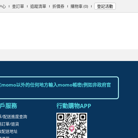
中心
查訂單
追蹤清單
折價券
購物車 (0)
登記活動
女時尚
男時尚
精品/飾品
彩妝保養
個人清潔
日用/紙品
母