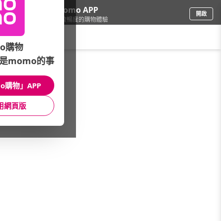
下載momo APP
開啟
給你3倍流暢度的購物體驗
請輸入搜尋關鍵字
o購物
是momo的事
家電
/
音響/家庭劇院
/
劇院揚聲器
/
前置/主聲道
o購物」APP
館長推薦
月銷量
新上市
價格
評價
用網頁版
很抱歉，沒有篩選到符合條件的商品
您可以調整篩選條件試試看