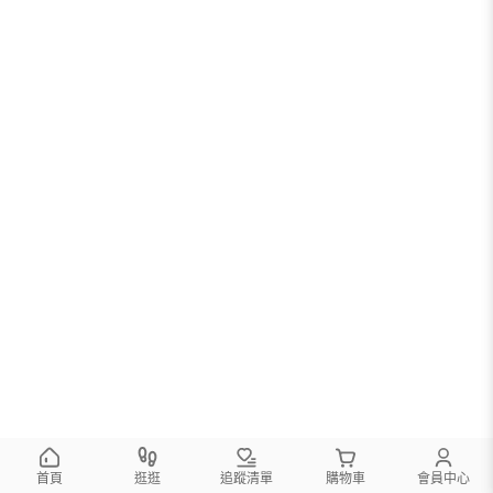
首頁
逛逛
追蹤清單
購物車
會員中心