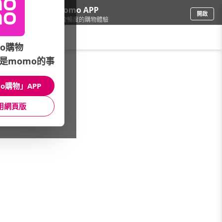
下載momo APP
開啟
給你3倍流暢度的購物體驗
請輸入搜尋關鍵字
o購物
是momo的事
家電
/
音響/家庭劇院
/
熱門分類快搜
/
組合音響
o購物」APP
館長推薦
月銷量
新上市
價格
評價
用網頁版
很抱歉，沒有篩選到符合條件的商品
您可以調整篩選條件試試看