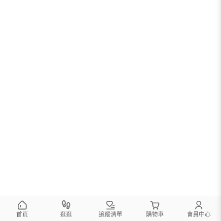
首頁
逛逛
追蹤清單
購物車
會員中心