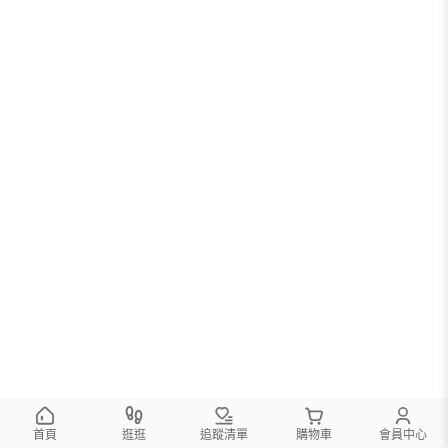
首頁
逛逛
追蹤清單
購物車
會員中心