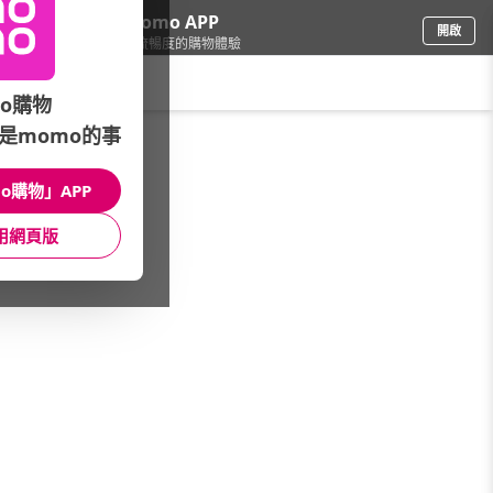
下載momo APP
開啟
給你3倍流暢度的購物體驗
請輸入搜尋關鍵字
o購物
是momo的事
家電
/
音響/家庭劇院
/
熱門分類快搜
/
美華點歌機
o購物」APP
館長推薦
月銷量
新上市
價格
評價
用網頁版
很抱歉，沒有篩選到符合條件的商品
您可以調整篩選條件試試看