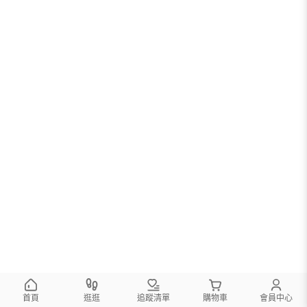
首頁
逛逛
追蹤清單
購物車
會員中心