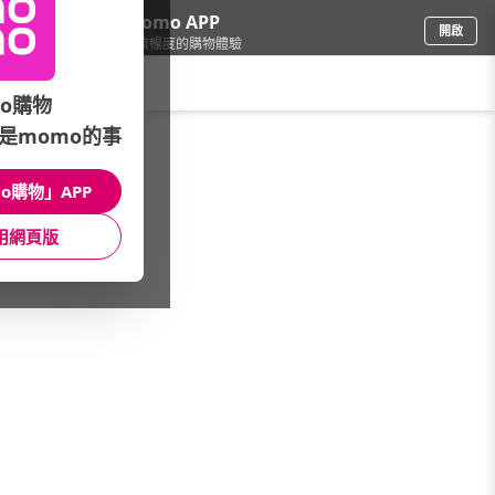
下載momo APP
開啟
給你3倍流暢度的購物體驗
請輸入搜尋關鍵字
o購物
是momo的事
家電
/
音響/家庭劇院
/
品牌推薦
/
KEF
o購物」APP
館長推薦
月銷量
新上市
價格
評價
用網頁版
很抱歉，沒有篩選到符合條件的商品
您可以調整篩選條件試試看