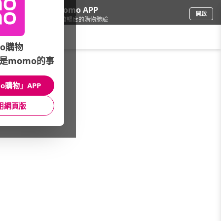
下載momo APP
開啟
給你3倍流暢度的購物體驗
請輸入搜尋關鍵字
o購物
是momo的事
家電
/
廚衛三機館
/
烘碗機
/
懸掛式
o購物」APP
館長推薦
月銷量
新上市
價格
評價
用網頁版
很抱歉，沒有篩選到符合條件的商品
您可以調整篩選條件試試看