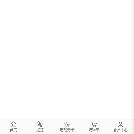
首頁
逛逛
追蹤清單
購物車
會員中心