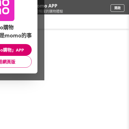
下載momo APP
開啟
給你3倍流暢度的購物體驗
請輸入搜尋關鍵字
o購物
是momo的事
家電
/
廚衛三機館
/
本月主打
o購物」APP
館長推薦
月銷量
新上市
價格
評價
用網頁版
很抱歉，沒有篩選到符合條件的商品
您可以調整篩選條件試試看