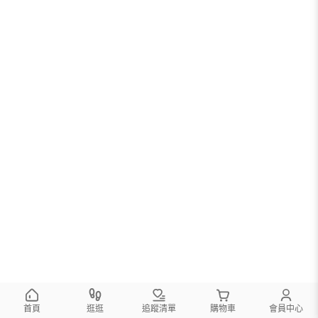
首頁
逛逛
追蹤清單
購物車
會員中心