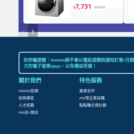
70G-L)
7,731
$
$
9,900
防詐騙提醒：momo絕不會以電話或簡訊通知訂單/分期
方的電子發票app)，以免權益受損！
關於我們
特色服務
momo官網
異業合作
招商專區
mo幣企業採購
人才招募
點點賺分潤計劃
mo店+開店