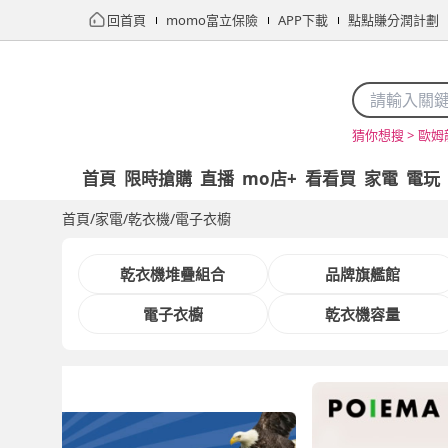
回首頁
momo富立保險
APP下載
點點賺分潤計劃
歐姆
猜你想搜 >
首頁
限時搶購
直播
mo店+
看看買
家電
電玩
首頁
/
家電
/
乾衣機/電子衣櫥
乾衣機堆疊組合
品牌旗艦館
電子衣櫥
乾衣機容量