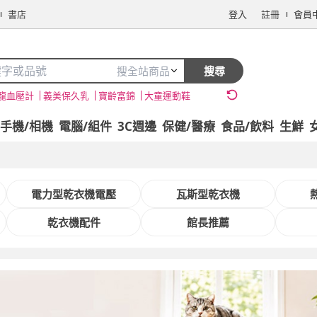
書店
登入
註冊
會員
搜全站商品
搜尋
龍血壓計
義美保久乳
寶齡富錦
大童運動鞋
手機/相機
電腦/組件
3C週邊
保健/醫療
食品/飲料
生鮮
電力型乾衣機電壓
瓦斯型乾衣機
乾衣機配件
館長推薦