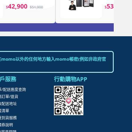
白WR-20DW)
蒸氣掛燙款(R7
42,900
53,900
$
$
51,900
$
$
momo以外的任何地方輸入momo帳密(例如非政府官
戶服務
行動購物APP
單/配送進度查詢
消訂單/退貨
改配送地址
蹤清單
速到貨服務
價券說明
AQ常見問題