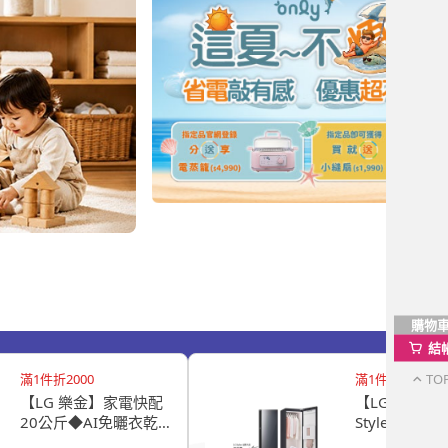
購物
結
TO
滿1件折2000
滿1件折6000
【LG 樂金】家電快配
【LG 樂金】
20公斤◆AI免曬衣乾
Styler☆ 
衣機(熱泵除濕式/冰瓷
第二代-奢華鏡