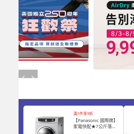
滿1件享9折
【Panasonic 國際牌】
家電快配★7公斤落地
型乾衣機-光耀灰(NH-