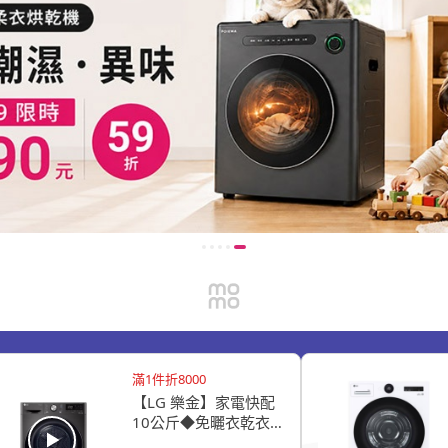
滿1件折8000
【LG 樂金】家電快配
10公斤◆免曬衣乾衣
機(熱泵除濕式/尊爵黑