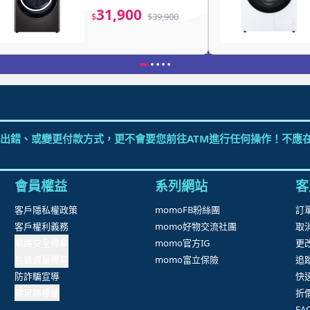
WR-100VB)
31,900
$
$
39,900
出錯、或變更付款方式，更不會要您前往ATM進行任何操作！不應在
會員權益
系列網站
客
客戶隱私權政策
momoFB粉絲團
訂
客戶權利義務
momo好物交流社團
取
網路安全標章
momo官方IG
更
包裝減量標章
momo富立保險
追
防詐騙宣導
快
碳足跡標籤
折
F