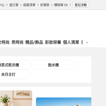
中心
查訂單
追蹤清單
折價券
購物車 (0)
登記活動
女時尚
男時尚
精品/飾品
彩妝保養
個人清潔
日用/紙品
母
熱泵式乾衣機
脫水機
本月主打