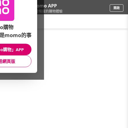
下載momo APP
開啟
給你3倍流暢度的購物體驗
請輸入搜尋關鍵字
o購物
是momo的事
精品/飾品
/
珠寶/玉石
/
品牌總覽
/
Dr. Cocco
o購物」APP
館長推薦
月銷量
新上市
價格
評價
用網頁版
很抱歉，沒有篩選到符合條件的商品
您可以調整篩選條件試試看