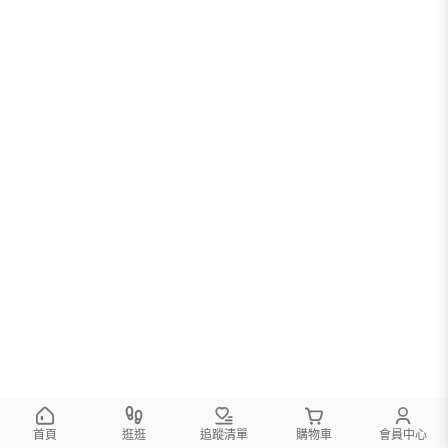
首頁
逛逛
追蹤清單
購物車
會員中心