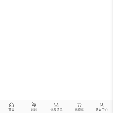
首頁
逛逛
追蹤清單
購物車
會員中心