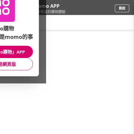
下載momo APP
開啟
給你3倍流暢度的購物體驗
請輸入搜尋關鍵字
o購物
是momo的事
精品/飾品
/
手錶
/
品牌總覽(A-Z)
/
SWATCH
o購物」APP
館長推薦
月銷量
新上市
價格
評價
用網頁版
很抱歉，沒有篩選到符合條件的商品
您可以調整篩選條件試試看