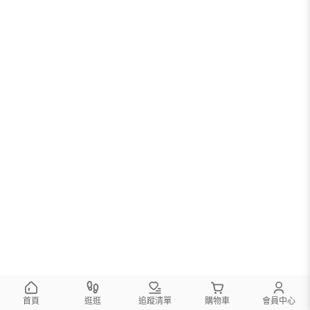
首頁
逛逛
追蹤清單
購物車
會員中心