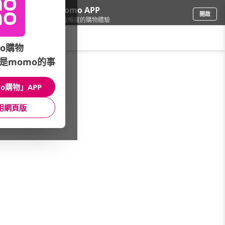
下載momo APP
開啟
給你3倍流暢度的購物體驗
請輸入搜尋關鍵字
o購物
是momo的事
精品/飾品
/
手錶
/
品牌總覽(A-Z)
/
KELTON
o購物」APP
館長推薦
月銷量
新上市
價格
評價
用網頁版
很抱歉，沒有篩選到符合條件的商品
您可以調整篩選條件試試看