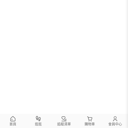
首頁
逛逛
追蹤清單
購物車
會員中心