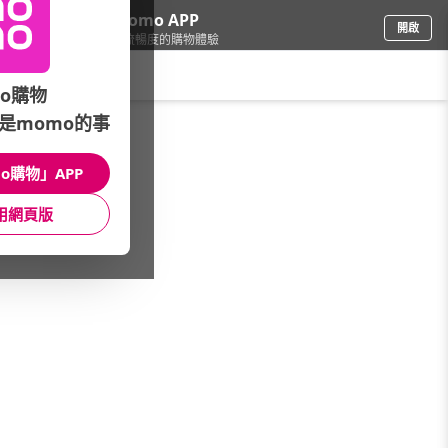
下載momo APP
開啟
給你3倍流暢度的購物體驗
請輸入搜尋關鍵字
o購物
是momo的事
票券
/
美食餐券
/
精選大牌
/
寒舍艾美酒店
o購物」APP
館長推薦
月銷量
新上市
價格
評價
用網頁版
很抱歉，沒有篩選到符合條件的商品
您可以調整篩選條件試試看