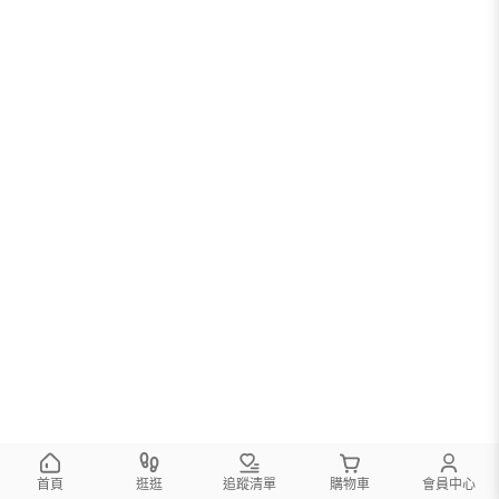
首頁
逛逛
追蹤清單
購物車
會員中心