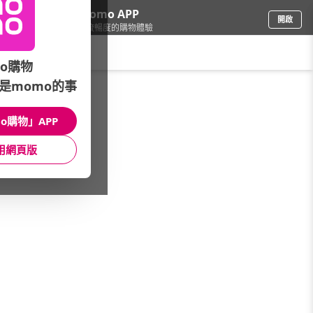
下載momo APP
開啟
給你3倍流暢度的購物體驗
請輸入搜尋關鍵字
o購物
是momo的事
票券
/
美食餐券
/
特別企劃
/
mo幣兌換首選
o購物」APP
館長推薦
月銷量
新上市
價格
評價
用網頁版
很抱歉，沒有篩選到符合條件的商品
您可以調整篩選條件試試看