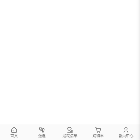
首頁
逛逛
追蹤清單
購物車
會員中心