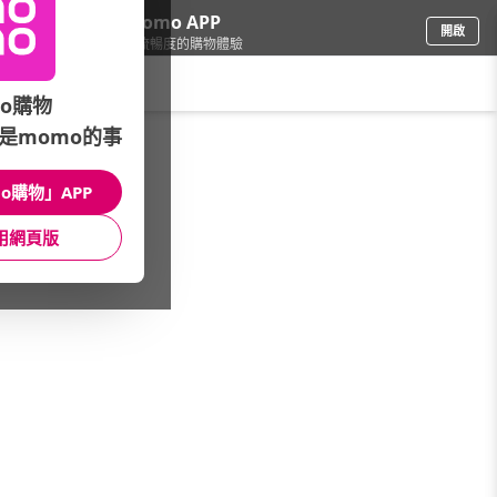
下載momo APP
開啟
給你3倍流暢度的購物體驗
請輸入搜尋關鍵字
o購物
是momo的事
日用/紙品
/
清潔工具
/
國外品牌
/
Brabantia垃圾桶
o購物」APP
館長推薦
月銷量
新上市
價格
評價
用網頁版
很抱歉，沒有篩選到符合條件的商品
您可以調整篩選條件試試看