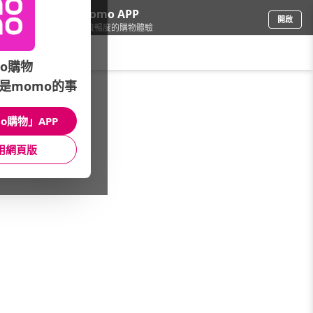
下載momo APP
開啟
給你3倍流暢度的購物體驗
請輸入搜尋關鍵字
o購物
是momo的事
日用/紙品
/
清潔工具
/
海綿
o購物」APP
館長推薦
月銷量
新上市
價格
評價
用網頁版
很抱歉，沒有篩選到符合條件的商品
您可以調整篩選條件試試看