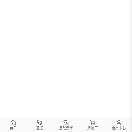
首頁
逛逛
追蹤清單
購物車
會員中心