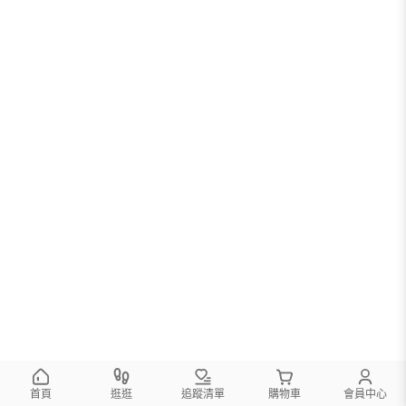
首頁
逛逛
追蹤清單
購物車
會員中心