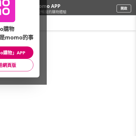
下載momo APP
開啟
給你3倍流暢度的購物體驗
請輸入搜尋關鍵字
o購物
是momo的事
日用/紙品
/
清潔劑
/
▼本月主打
/
威猛先生▼全館6折up
o購物」APP
館長推薦
月銷量
新上市
價格
評價
用網頁版
很抱歉，沒有篩選到符合條件的商品
您可以調整篩選條件試試看