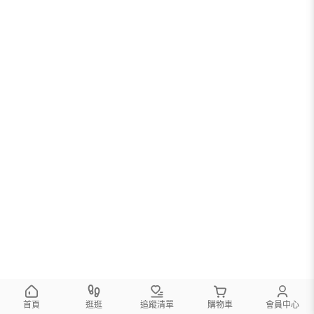
首頁
逛逛
追蹤清單
購物車
會員中心