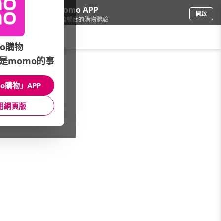
下載momo APP
開啟
給你3倍流暢度的購物體驗
請輸入搜尋關鍵字
o購物
是momo的事
圖書影音
/
心理勵志
/
活動專區
/
特價書7折
o購物」APP
館長推薦
月銷量
新上市
價格
評價
用網頁版
很抱歉，沒有篩選到符合條件的商品
您可以調整篩選條件試試看