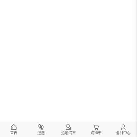
首頁
逛逛
追蹤清單
購物車
會員中心