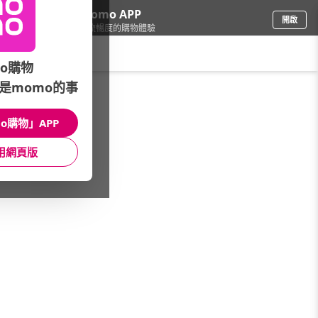
下載momo APP
開啟
給你3倍流暢度的購物體驗
請輸入搜尋關鍵字
o購物
是momo的事
圖書影音
/
童書/教具
/
兒童故事
/
名人傳記
o購物」APP
館長推薦
月銷量
新上市
價格
評價
用網頁版
很抱歉，沒有篩選到符合條件的商品
您可以調整篩選條件試試看