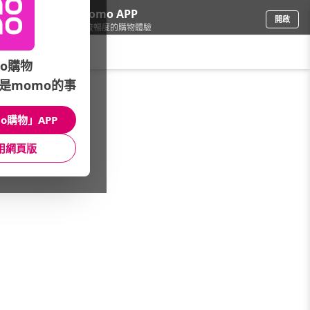
下載momo APP
開啟
給你3倍流暢度的購物體驗
請輸入搜尋關鍵字
o購物
是momo的事
車
/
汽車百貨
/
清潔品牌總覽
/
CASTLE 家適多
o購物」APP
館長推薦
月銷量
新上市
價格
評價
用網頁版
很抱歉，沒有篩選到符合條件的商品
您可以調整篩選條件試試看