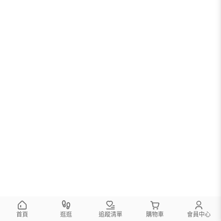
首頁
逛逛
追蹤清單
購物車
會員中心