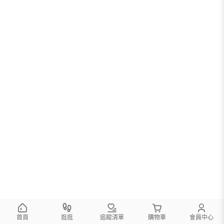
首頁
逛逛
追蹤清單
購物車
會員中心