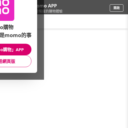
下載momo APP
開啟
給你3倍流暢度的購物體驗
請輸入搜尋關鍵字
o購物
是momo的事
車
/
汽車百貨
/
行車救援/電力系統
/
車用滅火器
o購物」APP
館長推薦
月銷量
新上市
價格
評價
用網頁版
很抱歉，沒有篩選到符合條件的商品
您可以調整篩選條件試試看