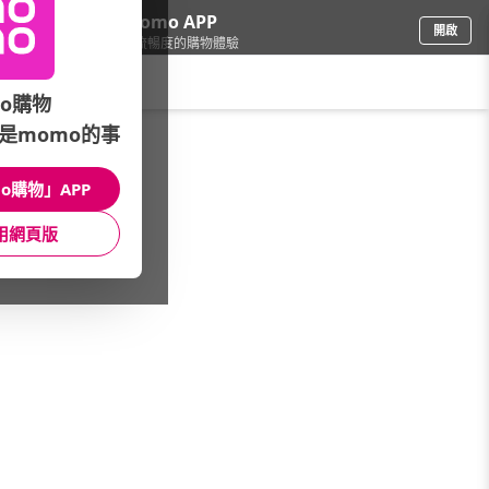
下載momo APP
開啟
給你3倍流暢度的購物體驗
請輸入搜尋關鍵字
o購物
是momo的事
車
/
自行車
o購物」APP
自行車(款式)
自行車人身部品
自行車配件
用網頁版
自行車零/組件
單車品牌
配件品牌
館長推薦
本月主打