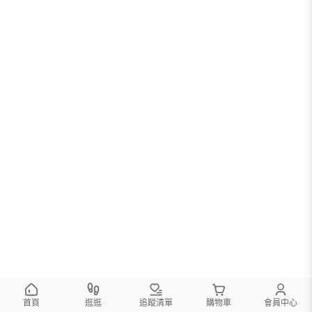
首頁
逛逛
追蹤清單
購物車
會員中心