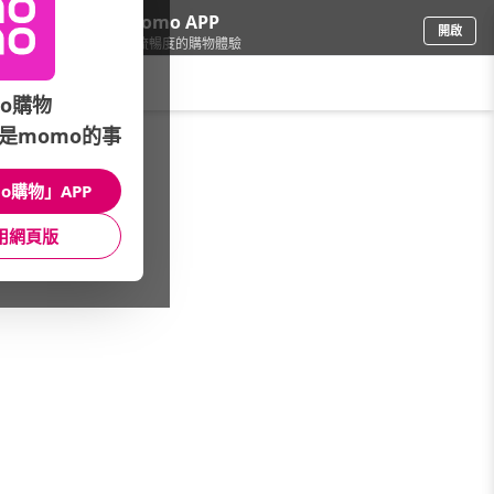
下載momo APP
開啟
給你3倍流暢度的購物體驗
請輸入搜尋關鍵字
o購物
是momo的事
車
/
機車
/
主打★機車百貨
/
GP-5安全帽▼熱賣中
o購物」APP
館長推薦
月銷量
新上市
價格
評價
用網頁版
很抱歉，沒有篩選到符合條件的商品
您可以調整篩選條件試試看