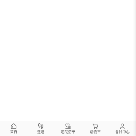
首頁
逛逛
追蹤清單
購物車
會員中心