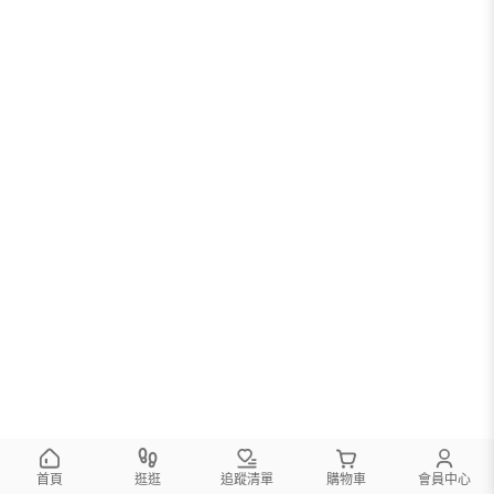
首頁
逛逛
追蹤清單
購物車
會員中心