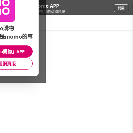
下載momo APP
開啟
給你3倍流暢度的購物體驗
請輸入搜尋關鍵字
o購物
是momo的事
車
/
機車
/
品牌全覽(筆劃)
/
Caper 藍牙耳機
o購物」APP
館長推薦
月銷量
新上市
價格
評價
用網頁版
很抱歉，沒有篩選到符合條件的商品
您可以調整篩選條件試試看