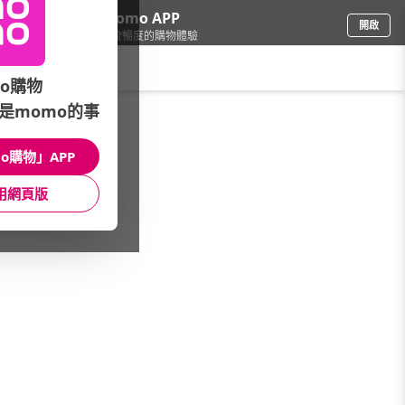
下載momo APP
開啟
給你3倍流暢度的購物體驗
請輸入搜尋關鍵字
o購物
是momo的事
車
/
機車
/
安全帽
/
▲品牌輪胎▲限時下殺
o購物」APP
館長推薦
月銷量
新上市
價格
評價
用網頁版
很抱歉，沒有篩選到符合條件的商品
您可以調整篩選條件試試看