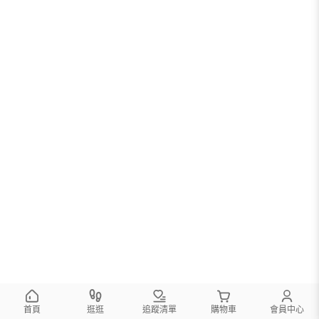
首頁
逛逛
追蹤清單
購物車
會員中心