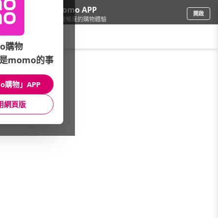
下載momo APP
開啟
給你3倍流暢度的購物體驗
請輸入搜尋關鍵字
o購物
是momo的事
車
/
機車
/
保管/防盜用品
/
機車大鎖
o購物」APP
館長推薦
月銷量
新上市
價格
評價
用網頁版
很抱歉，沒有篩選到符合條件的商品
您可以調整篩選條件試試看