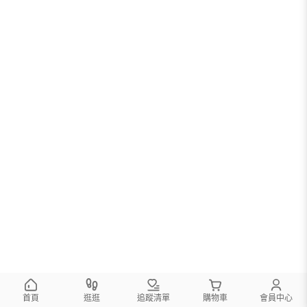
首頁
逛逛
追蹤清單
購物車
會員中心