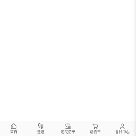
首頁
逛逛
追蹤清單
購物車
會員中心