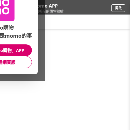
下載momo APP
開啟
給你3倍流暢度的購物體驗
請輸入搜尋關鍵字
o購物
是momo的事
車
/
機車
/
引擎
/
火星塞
o購物」APP
館長推薦
月銷量
新上市
價格
評價
用網頁版
很抱歉，沒有篩選到符合條件的商品
您可以調整篩選條件試試看