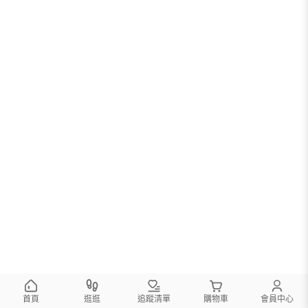
首頁
逛逛
追蹤清單
購物車
會員中心