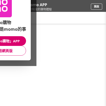
下載momo APP
開啟
給你3倍流暢度的購物體驗
請輸入搜尋關鍵字
o購物
是momo的事
3C週邊
/
耳機/藍牙耳機
/
mo幣加碼專區
o購物」APP
館長推薦
月銷量
新上市
價格
評價
用網頁版
很抱歉，沒有篩選到符合條件的商品
您可以調整篩選條件試試看