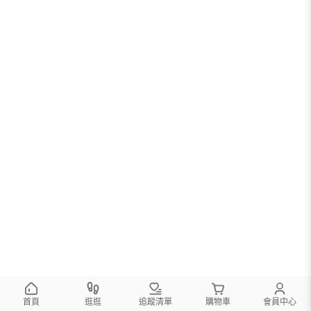
首頁
逛逛
追蹤清單
購物車
會員中心