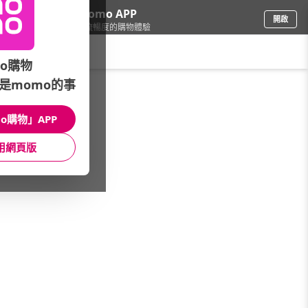
下載momo APP
開啟
給你3倍流暢度的購物體驗
請輸入搜尋關鍵字
o購物
是momo的事
3C週邊
/
耳機/藍牙耳機
/
耳機品牌(H-O)
/
Msi
o購物」APP
館長推薦
月銷量
新上市
價格
評價
用網頁版
很抱歉，沒有篩選到符合條件的商品
您可以調整篩選條件試試看