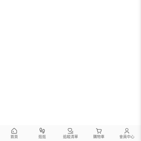
首頁
逛逛
追蹤清單
購物車
會員中心