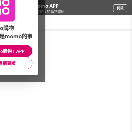
下載momo APP
開啟
給你3倍流暢度的購物體驗
請輸入搜尋關鍵字
o購物
是momo的事
3C週邊
/
電腦週邊
/
品牌快選
/
STM
o購物」APP
館長推薦
月銷量
新上市
價格
評價
用網頁版
很抱歉，沒有篩選到符合條件的商品
您可以調整篩選條件試試看