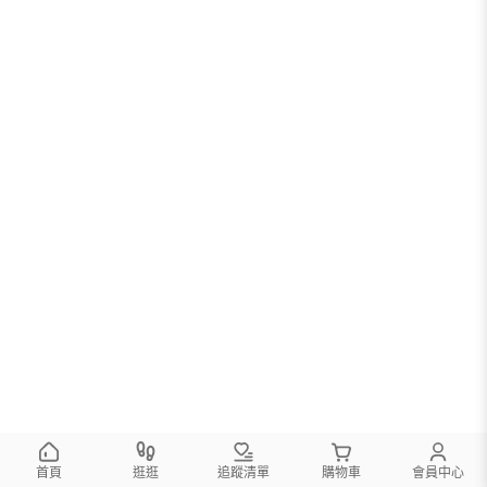
首頁
逛逛
追蹤清單
購物車
會員中心