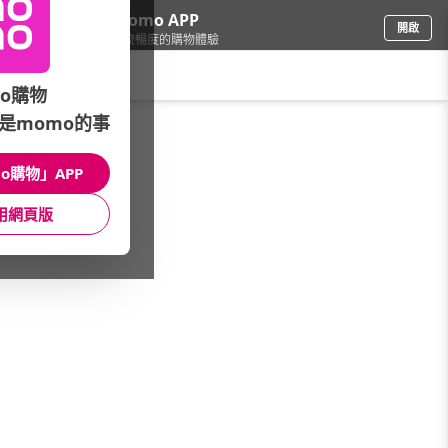
下載momo APP
開啟
給你3倍流暢度的購物體驗
請輸入搜尋關鍵字
o購物
是momo的事
電腦/組件
/
筆記型電腦
/
ASUS 華碩
/
Strix經典
o購物」APP
館長推薦
月銷量
新上市
價格
評價
用網頁版
很抱歉，沒有篩選到符合條件的商品
您可以調整篩選條件試試看