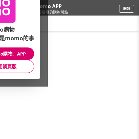
下載momo APP
開啟
給你3倍流暢度的購物體驗
請輸入搜尋關鍵字
o購物
是momo的事
電腦/組件
/
SSD/記憶體
/
外接SSD容量
/
128GB以下
o購物」APP
館長推薦
月銷量
新上市
價格
評價
用網頁版
很抱歉，沒有篩選到符合條件的商品
您可以調整篩選條件試試看