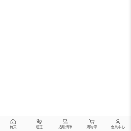
首頁
逛逛
追蹤清單
購物車
會員中心