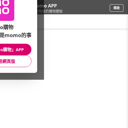
下載momo APP
開啟
給你3倍流暢度的購物體驗
請輸入搜尋關鍵字
o購物
是momo的事
電腦/組件
/
SSD/記憶體
/
外接SSD容量
/
2TB(含)以上
o購物」APP
館長推薦
月銷量
新上市
價格
評價
用網頁版
很抱歉，沒有篩選到符合條件的商品
您可以調整篩選條件試試看