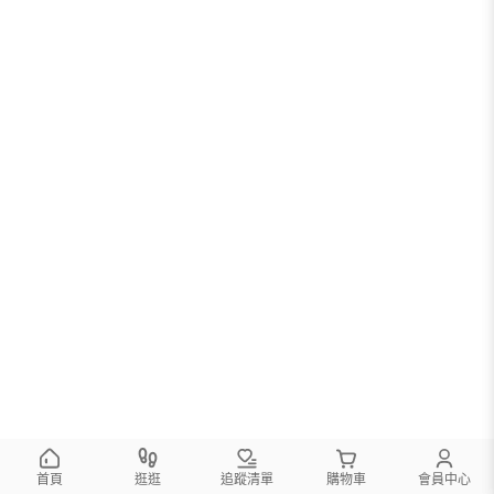
首頁
逛逛
追蹤清單
購物車
會員中心