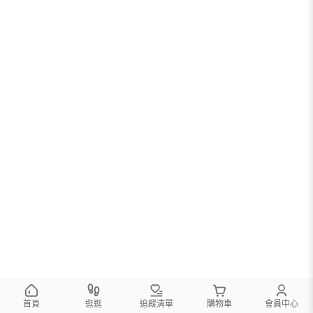
首頁
逛逛
追蹤清單
購物車
會員中心