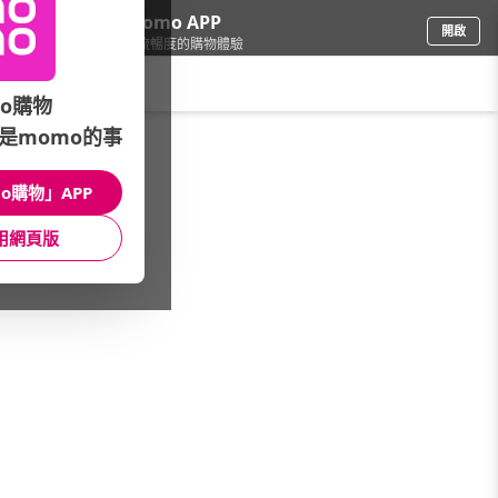
下載momo APP
開啟
給你3倍流暢度的購物體驗
請輸入搜尋關鍵字
o購物
是momo的事
生鮮
/
冷凍食品
/
館長推薦
/
起司豬排
o購物」APP
館長推薦
月銷量
新上市
價格
評價
用網頁版
很抱歉，沒有篩選到符合條件的商品
您可以調整篩選條件試試看