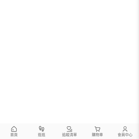
首頁
逛逛
追蹤清單
購物車
會員中心