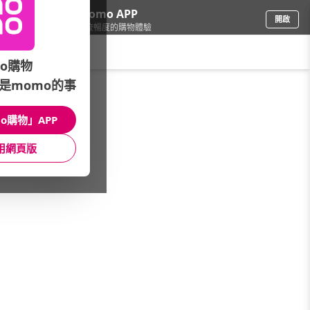
下載momo APP
開啟
給你3倍流暢度的購物體驗
請輸入搜尋關鍵字
o購物
是momo的事
生鮮
/
冷凍食品
/
覆熱小吃
/
豬腳
o購物」APP
館長推薦
月銷量
新上市
價格
評價
用網頁版
很抱歉，沒有篩選到符合條件的商品
您可以調整篩選條件試試看