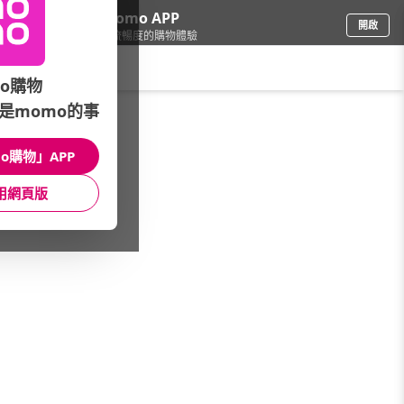
下載momo APP
開啟
給你3倍流暢度的購物體驗
請輸入搜尋關鍵字
o購物
是momo的事
寵物
/
貓飼料/乾糧
/
本月主打
/
LCB 藍帶廚坊73折up
o購物」APP
館長推薦
月銷量
新上市
價格
評價
用網頁版
很抱歉，沒有篩選到符合條件的商品
您可以調整篩選條件試試看