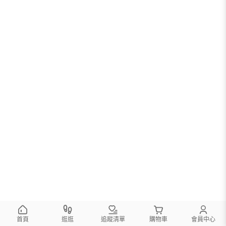
首頁
逛逛
追蹤清單
購物車
會員中心