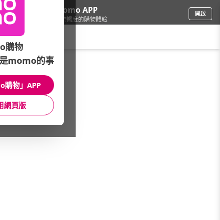
下載momo APP
開啟
給你3倍流暢度的購物體驗
請輸入搜尋關鍵字
o購物
是momo的事
寵物
/
貓飼料/乾糧
/
品牌總覽
/
Auroria極光
o購物」APP
館長推薦
月銷量
新上市
價格
評價
用網頁版
很抱歉，沒有篩選到符合條件的商品
您可以調整篩選條件試試看