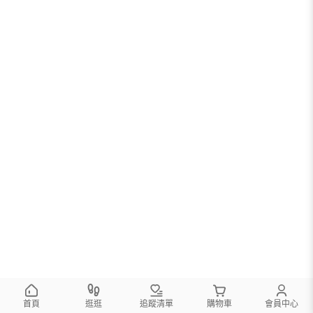
首頁
逛逛
追蹤清單
購物車
會員中心