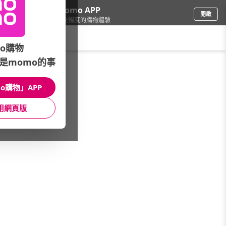
下載momo APP
開啟
給你3倍流暢度的購物體驗
請輸入搜尋關鍵字
o購物
是momo的事
寵物
/
寵物零食/保健
/
寵物》保健品牌
/
8in1
o購物」APP
館長推薦
月銷量
新上市
價格
評價
用網頁版
很抱歉，沒有篩選到符合條件的商品
您可以調整篩選條件試試看