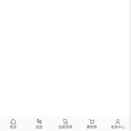
首頁
逛逛
追蹤清單
購物車
會員中心